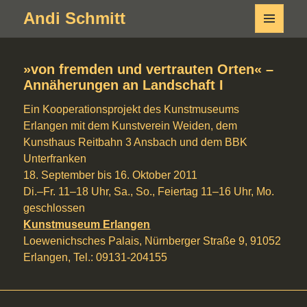
Andi Schmitt
MENÜ
UND
WIDGETS
»von fremden und vertrauten Orten« –
Annäherungen an Landschaft I
Ein Kooperationsprojekt des Kunstmuseums
Erlangen mit dem Kunstverein Weiden, dem
Kunsthaus Reitbahn 3 Ansbach und dem BBK
Unterfranken
18. September bis 16. Oktober 2011
Di.–Fr. 11–18 Uhr, Sa., So., Feiertag 11–16 Uhr, Mo.
geschlossen
Kunstmuseum Erlangen
Loewenichsches Palais, Nürnberger Straße 9, 91052
Erlangen, Tel.: 09131-204155
Beitragsnavigation
←
→