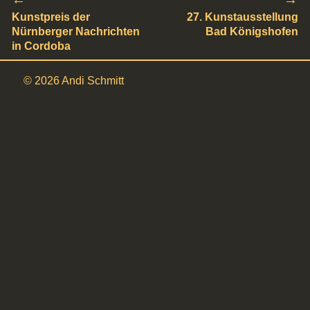
Vorheriger
Kunstpreis der
Nächster
27. Kunstausstellung
Nürnberger Nachrichten
Bad Königshofen
Beitrag:
Beitrag:
in Cordoba
© 2026 Andi Schmitt