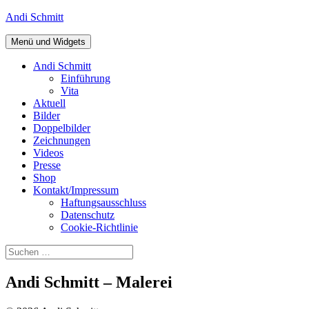
Zum
Andi Schmitt
Inhalt
springen
Menü und Widgets
Andi Schmitt
Einführung
Vita
Aktuell
Bilder
Doppelbilder
Zeichnungen
Videos
Presse
Shop
Kontakt/Impressum
Haftungsausschluss
Datenschutz
Cookie-Richtlinie
Suchen
nach:
Andi Schmitt – Malerei