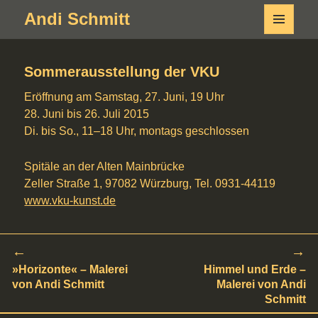
Andi Schmitt
MENÜ
UND
WIDGETS
Sommerausstellung der VKU
Eröffnung am Samstag, 27. Juni, 19 Uhr
28. Juni bis 26. Juli 2015
Di. bis So., 11–18 Uhr, montags geschlossen
Spitäle an der Alten Mainbrücke
Zeller Straße 1, 97082 Würzburg, Tel. 0931-44119
www.vku-kunst.de
Beitragsnavigation
←
→
Vorheriger
»Horizonte« – Malerei
Nächster
Himmel und Erde –
von Andi Schmitt
Malerei von Andi
Beitrag:
Beitrag:
Schmitt