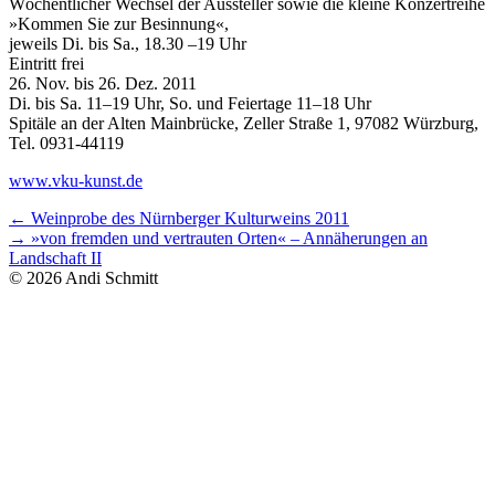
Wöchentlicher Wechsel der Aussteller sowie die kleine Konzertreihe
»Kommen Sie zur Besinnung«,
jeweils Di. bis Sa., 18.30 –19 Uhr
Eintritt frei
26. Nov. bis 26. Dez. 2011
Di. bis Sa. 11–19 Uhr, So. und Feiertage 11–18 Uhr
Spitäle an der Alten Mainbrücke, Zeller Straße 1, 97082 Würzburg,
Tel. 0931-44119
www.vku-kunst.de
Beitragsnavigation
Vorheriger
←
Weinprobe des Nürnberger Kulturweins 2011
Beitrag:
Nächster
→
»von fremden und vertrauten Orten« – Annäherungen an
Beitrag:
Landschaft II
© 2026 Andi Schmitt