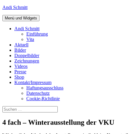
Zum
Andi Schmitt
Inhalt
springen
Menü und Widgets
Andi Schmitt
Einführung
Vita
Aktuell
Bilder
Doppelbilder
Zeichnungen
Videos
Presse
Shop
Kontakt/Impressum
Haftungsausschluss
Datenschutz
Cookie-Richtlinie
Suchen
nach:
4 fach – Winterausstellung der VKU